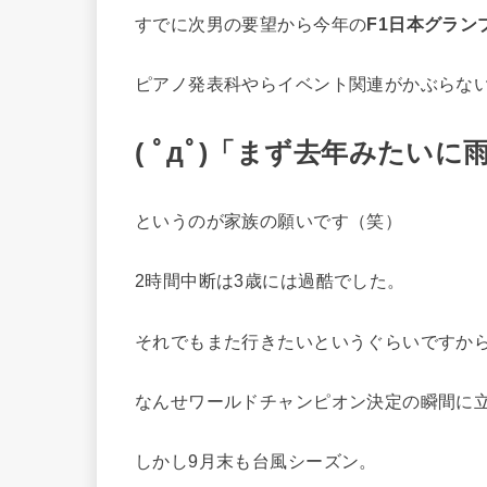
すでに次男の要望から今年の
F1日本グラン
ピアノ発表科やらイベント関連がかぶらな
( ﾟдﾟ)「まず去年みたい
というのが家族の願いです（笑）
2時間中断は3歳には過酷でした。
それでもまた行きたいというぐらいですか
なんせワールドチャンピオン決定の瞬間に
しかし9月末も台風シーズン。