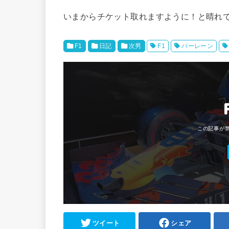
いまからチケット取れますように！と晴れ
F1
日記
次男
F1
バーレーン
ツイート
シェア