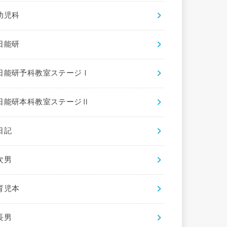
幼児科
日能研
日能研予科教室ステージⅠ
日能研本科教室ステージⅡ
日記
次男
育児本
長男