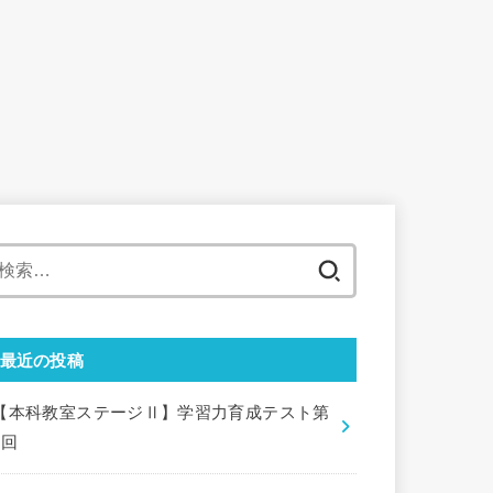
検
索:
最近の投稿
【本科教室ステージⅡ】学習力育成テスト第
9回