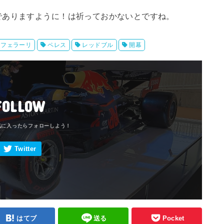
でありますように！は祈っておかないとですね。
フェラーリ
ペレス
レッドブル
開幕
FOLLOW
はてブ
送る
Pocket