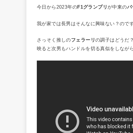
今日から2023年の
F1グランプリ
が中東の
バ
我が家では長男はそんなに興味ない？ので
さっそく推しの
フェラーリ
の調子はどうだ
映ると次男もハンドルを切る真似をしなが