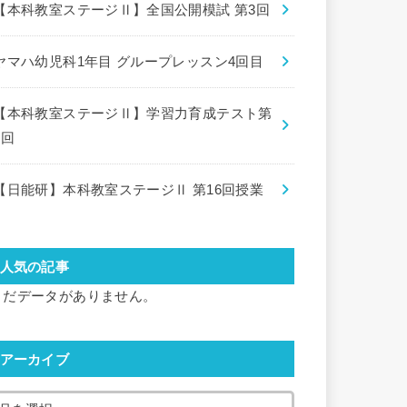
【本科教室ステージⅡ】全国公開模試 第3回
ヤマハ幼児科1年目 グループレッスン4回目
【本科教室ステージⅡ】学習力育成テスト第
8回
【日能研】本科教室ステージⅡ 第16回授業
人気の記事
まだデータがありません。
アーカイブ