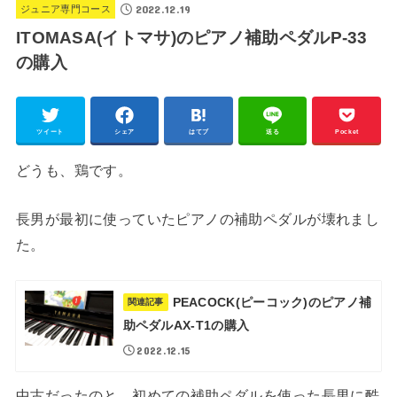
2022.12.19
ジュニア専門コース
ITOMASA(イトマサ)のピアノ補助ペダルP-33
の購入
ツイート
シェア
はてブ
送る
Pocket
どうも、鶏です。
長男が最初に使っていたピアノの補助ペダルが壊れまし
た。
PEACOCK(ピーコック)のピアノ補
関連記事
助ペダルAX-T1の購入
2022.12.15
中古だったのと、初めての補助ペダルを使った長男に酷