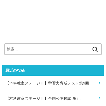
検
索:
最近の投稿
【本科教室ステージⅡ】学習力育成テスト第9回
【本科教室ステージⅡ】全国公開模試 第3回