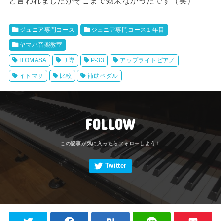
と言われましたがそこまで効果なかったです（笑）
ジュニア専門コース
ジュニア専門コース１年目
ヤマハ音楽教室
ITOMASA
Ｊ専
P-33
アップライトピアノ
イトマサ
比較
補助ペダル
FOLLOW