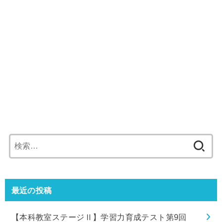
検
索:
最近の投稿
【本科教室ステージⅡ】学習力育成テスト第9回