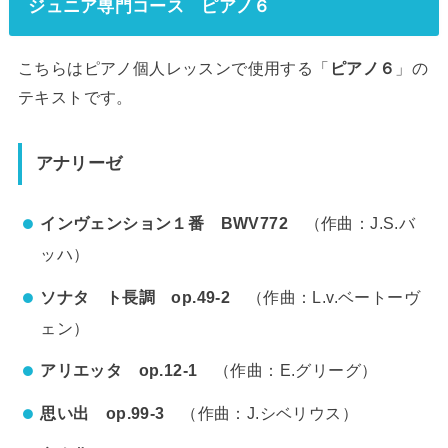
ジュニア専門コース ピアノ６
こちらはピアノ個人レッスンで使用する「
ピアノ６
」の
テキストです。
アナリーゼ
インヴェンション１番 BWV772
（作曲：J.S.バ
ッハ）
ソナタ ト長調 op.49-2
（作曲：L.v.ベートーヴ
ェン）
アリエッタ op.12-1
（作曲：E.グリーグ）
思い出 op.99-3
（作曲：J.シベリウス）