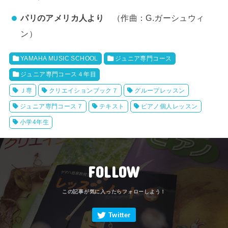
パリのアメリカ人より
（作曲：G.ガーシュウィ
ン）
YAMAHA MUSIC SCHOOL
ジュニア専門コース
ジュニア専門コース４年目
Ｊ専
クリエイションブック７
グループレッスン
ジュニア専門コース７
テキスト
ピアノ個人レッスン
小学4年生
FOLLOW