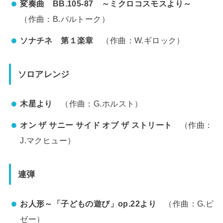
変奏曲 BB.105-87 ～ミクロコスモスより～
（作曲：B.バルトーク）
ソナチネ 第１楽章
（作曲：W.ギロック）
ソロアレンジ
木星より
（作曲：G.ホルスト）
オン ザ サニー サイド オブ ザ ストリート
（作曲：
J.マクヒュー）
連弾
お人形～「子どもの遊び」op.22より
（作曲：G.ビ
ゼー）