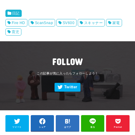
日記
Fire HD
ScanSnap
SV600
スキャナー
家電
育児
FOLLOW
ツイート
シェア
はてブ
送る
Pocket