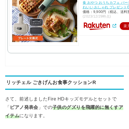
食 おやつ おうちカフェ パー
わいい おしゃれ プレゼント
価格：9,900円（税込、送料
(2023/12/29時点)
楽
リッチェル ごきげんお食事クッションR
さて、前述しましたFire HDキッズモデルとセットで
「
ピアノ発表会
」での
子供のグズりを飛躍的に無くすア
イテム
になります。