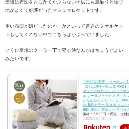
最後は布団をとにかくかぶらない子供にも肌触りと寝心
地がよくて好評だったマシュマロケットです。
重い布団が嫌だったのか、かといって普通のタオルケッ
トもしてくれない中でこちらはかぶっていました。
とくに夏場のクーラー下で寝る時なんかはちょうどよい
みたいです。
【元旦1/1限定！クーポンで1
【27日10時～30日迄P5倍
マシュマロケット ハーフケッ
ェ レーヨンケット とろ～り
とろふわケット ハーフ 100×1
地 北欧カラー 洗える キルト
布団 夏掛け布団 ハーフサイ
価格：3,999円（税込、送料
(2023/12/29時点)
楽