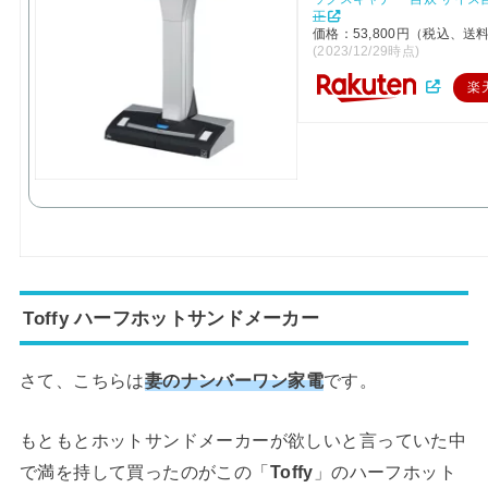
正
価格：53,800円（税込、送料
(2023/12/29時点)
楽
Toffy ハーフホットサンドメーカー
さて、こちらは
妻のナンバーワン家電
です。
もともとホットサンドメーカーが欲しいと言っていた中
で満を持して買ったのがこの「
Toffy
」のハーフホット