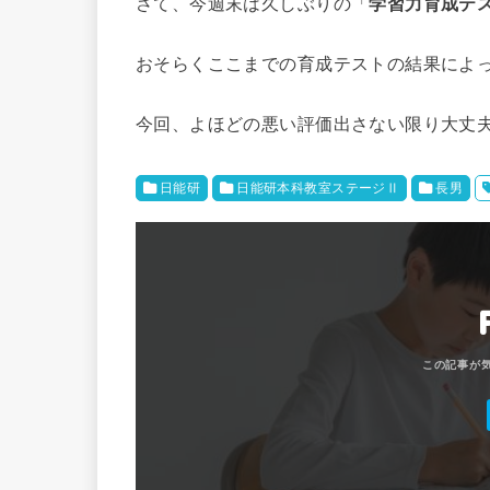
さて、今週末は久しぶりの「
学習力育成テ
おそらくここまでの育成テストの結果によ
今回、よほどの悪い評価出さない限り大丈
日能研
日能研本科教室ステージⅡ
長男