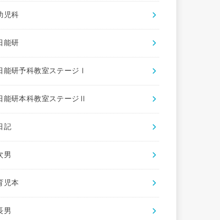
幼児科
日能研
日能研予科教室ステージⅠ
日能研本科教室ステージⅡ
日記
次男
育児本
長男