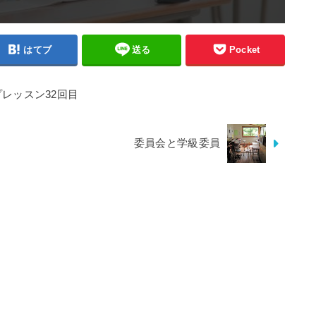
はてブ
送る
Pocket
プレッスン32回目
委員会と学級委員