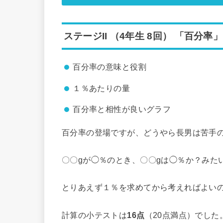
ステージII （4年生 8回） 「百分率」
百分率の意味と役割
１％あたりの量
百分率と相性が良いグラフ
百分率の登場ですが、どうやら長男は苦手
〇〇gが◯％のとき、〇〇gは◯％か？みた
とりあえず１％を求めてから考えればよい
計算の小テストは
16点
（20点満点）でした