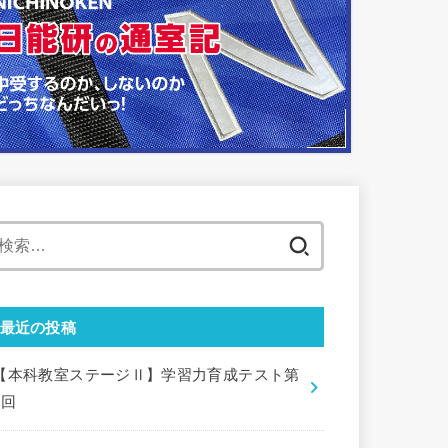
検
索:
最近の投稿
【本科教室ステージⅡ】学習力育成テスト第
9回