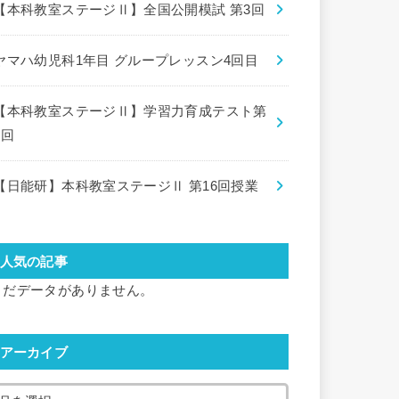
【本科教室ステージⅡ】全国公開模試 第3回
ヤマハ幼児科1年目 グループレッスン4回目
【本科教室ステージⅡ】学習力育成テスト第
8回
【日能研】本科教室ステージⅡ 第16回授業
人気の記事
まだデータがありません。
アーカイブ