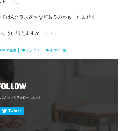
スト
」です。
ってはAクラス落ちなどあるのかもしれません。
夫そうに思えますが・・・。
中学受験
小テスト
小学4年生
FOLLOW