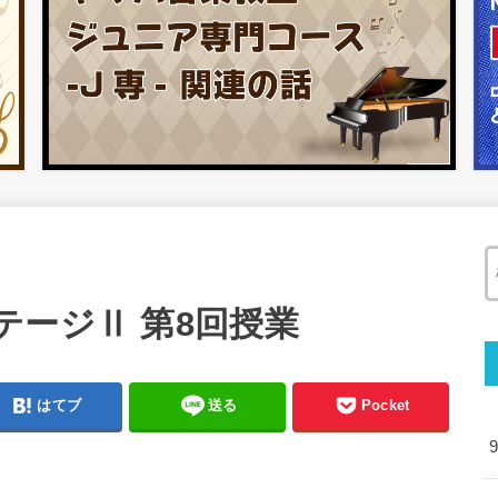
テージⅡ 第8回授業
はてブ
送る
Pocket