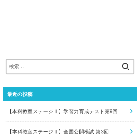
検
索:
最近の投稿
【本科教室ステージⅡ】学習力育成テスト第9回
【本科教室ステージⅡ】全国公開模試 第3回