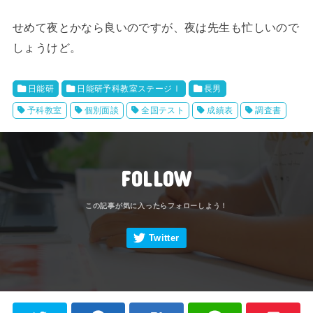
せめて夜とかなら良いのですが、夜は先生も忙しいので
しょうけど。
日能研
日能研予科教室ステージⅠ
長男
予科教室
個別面談
全国テスト
成績表
調査書
FOLLOW