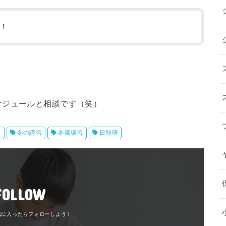
！
ケジュールと相談です（笑）
験
冬の講習
冬期講習
日能研
FOLLOW