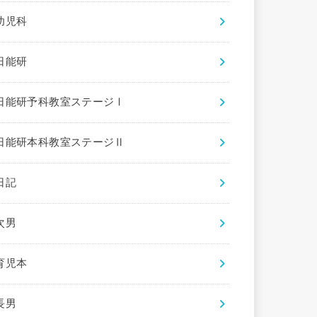
幼児科
日能研
日能研予科教室ステージⅠ
日能研本科教室ステージⅡ
日記
次男
育児本
長男