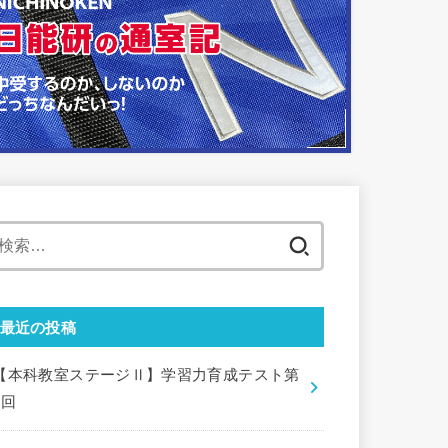
検
索:
最近の投稿
【本科教室ステージⅡ】学習力育成テスト第
9回