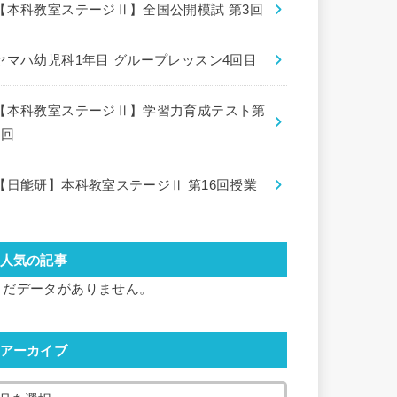
【本科教室ステージⅡ】全国公開模試 第3回
ヤマハ幼児科1年目 グループレッスン4回目
【本科教室ステージⅡ】学習力育成テスト第
8回
【日能研】本科教室ステージⅡ 第16回授業
人気の記事
まだデータがありません。
アーカイブ