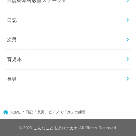
日能研本科教室ステージⅡ
日記
次男
育児本
長男
日記
長男、ピアノで「炎」の練習
HOME
© 2026
こんなこともアローカナ
All Rights Reserved.