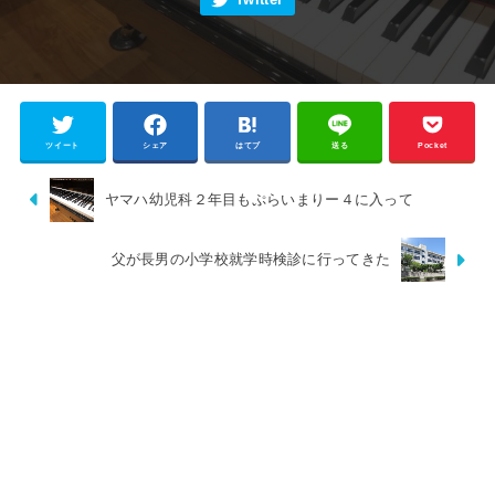
ツイート
シェア
はてブ
送る
Pocket
ヤマハ幼児科２年目もぷらいまりー４に入って
父が長男の小学校就学時検診に行ってきた