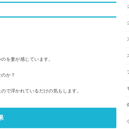
。
いのを妻が感じています。
なのか？
たので浮かれているだけの気もします。
果