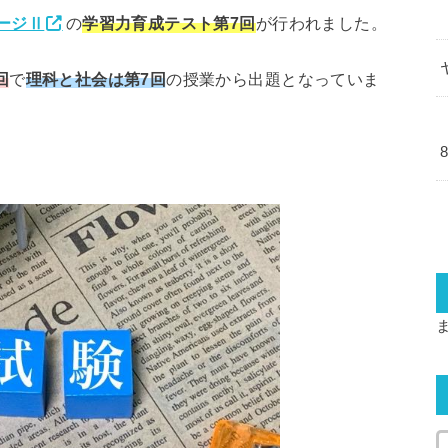
ージⅡ
の
学習力育成テスト第7回
が行われました。
回
で
理科と社会は第7回
の授業から出題となっていま