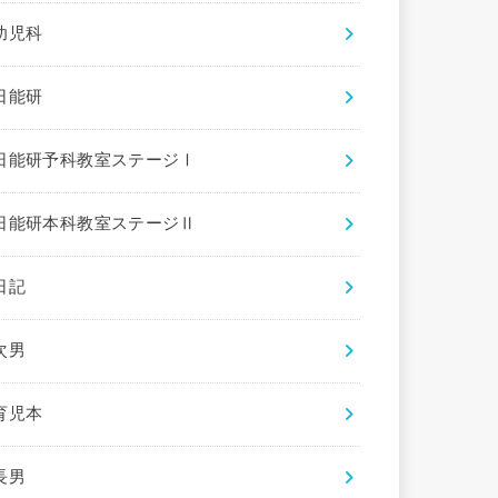
幼児科
日能研
日能研予科教室ステージⅠ
日能研本科教室ステージⅡ
日記
次男
育児本
長男