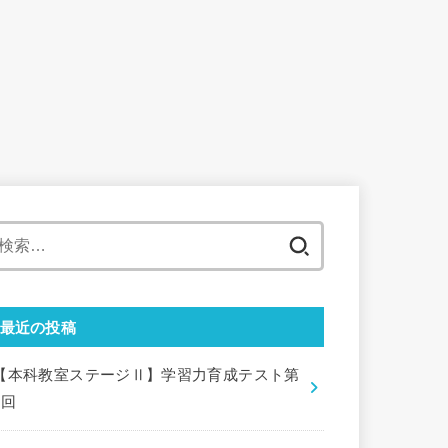
検
索:
最近の投稿
【本科教室ステージⅡ】学習力育成テスト第
9回