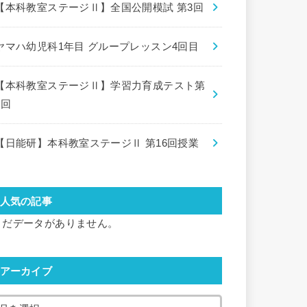
【本科教室ステージⅡ】全国公開模試 第3回
ヤマハ幼児科1年目 グループレッスン4回目
【本科教室ステージⅡ】学習力育成テスト第
8回
【日能研】本科教室ステージⅡ 第16回授業
人気の記事
まだデータがありません。
アーカイブ