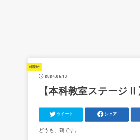
日能研
2024.06.10
【本科教室ステージⅡ
ツイート
シェア
どうも、鶏です。