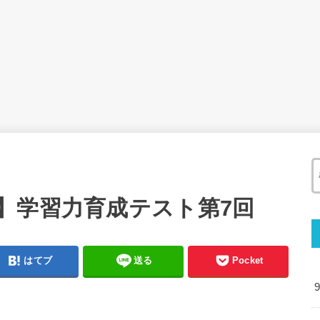
】学習力育成テスト第7回
はてブ
送る
Pocket