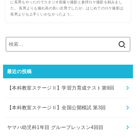
に長男もやったのでスタジオ前撮り撮影と参拝ロケ撮影を頼みまし
た。 長男よりも撮れ高の良い次男でしたが、はじめてのロケ撮影は
長男よりも上手くいかなかったよう...
検
索:
最近の投稿
【本科教室ステージⅡ】学習力育成テスト第9回
【本科教室ステージⅡ】全国公開模試 第3回
ヤマハ幼児科1年目 グループレッスン4回目