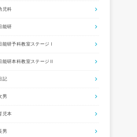
幼児科
日能研
日能研予科教室ステージⅠ
日能研本科教室ステージⅡ
日記
次男
育児本
長男