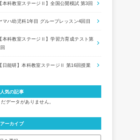
【本科教室ステージⅡ】全国公開模試 第3回
ヤマハ幼児科1年目 グループレッスン4回目
【本科教室ステージⅡ】学習力育成テスト第
8回
【日能研】本科教室ステージⅡ 第16回授業
人気の記事
まだデータがありません。
アーカイブ