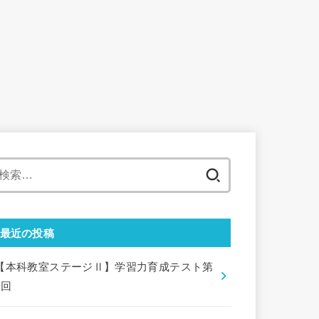
検
索:
最近の投稿
【本科教室ステージⅡ】学習力育成テスト第
9回