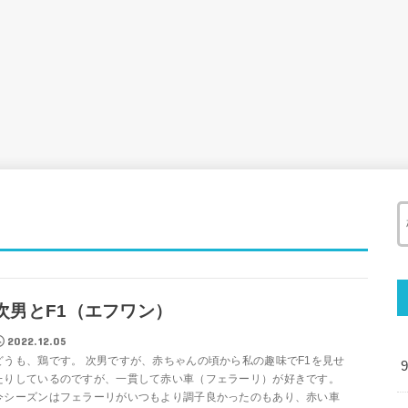
次男とF1（エフワン）
2022.12.05
どうも、鶏です。 次男ですが、赤ちゃんの頃から私の趣味でF1を見せ
たりしているのですが、一貫して赤い車（フェラーリ）が好きです。
今シーズンはフェラーリがいつもより調子良かったのもあり、赤い車