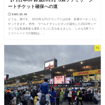
ートチケット確保への道
2023.05.05
どうも、鶏です。 2023年もF1グランプリは日本、鈴鹿サーキットに
やってきます。 昨年、ワールドチャンピオンが誕生した2022年シー
ズンでは私達家族も運良くそこに立ち会えました。 しかもS席ファ
ミリーシートでの観戦は、...
F1