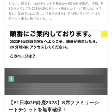
どうも、鶏です。 あのチケット争奪戦から約2か月が過ぎ。 本日、F
1日本グランプリ2023鈴鹿のチケット来ました！ もう席もわかって
るし、改めてなにか新しい情報があるわけでも無いですが、やはり
チケット来ると昂りますね。 ...
F1
【F1日本GP鈴鹿2023】S席ファミリーシ
ートチケットを無事確保！