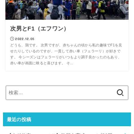
次男とF1（エフワン）
2022.12.05
どうも、鶏です。 次男ですが、赤ちゃんの頃から私の趣味でF1を見
せたりしているのですが、一貫して赤い車（フェラーリ）が好きで
す。 今シーズンはフェラーリがいつもより調子良かったのもあり、
赤い車が画面に映ると喜びます。 そ...
検
索:
最近の投稿