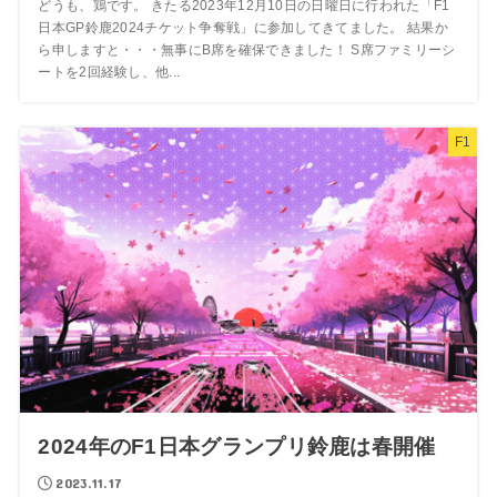
どうも、鶏です。 きたる2023年12月10日の日曜日に行われた「F1
日本GP鈴鹿2024チケット争奪戦」に参加してきてました。 結果か
ら申しますと・・・無事にB席を確保できました！ S席ファミリーシ
ートを2回経験し、他...
F1
2024年のF1日本グランプリ鈴鹿は春開催
2023.11.17