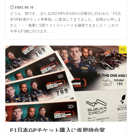
2023.05.15
どうも、鶏です。 きたる2023年5月14日の日曜日に行われた「F1日
本GP鈴鹿チケット争奪戦」に参加してきてました。 結果から申しま
すと・・・無事にS席ファミリーシートを確保できました！ これで
今年もF1観に行けます。...
F1
F1日本GPチケット購入に仮想待合室