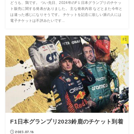
どうも、鶏です。 つい先日、2024年のF１日本グランプリのチケッ
ト販売に関する発表がありました。 主な発表内容 などとまた今年と
は違った感じになりそうです。 チケットを記念に欲しい派の人には
電子チケットは不評みたいです...
F1
F1日本グランプリ2023鈴鹿のチケット到着
2023.07.16