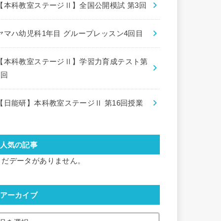
【本科教室ステージⅡ】全国公開模試 第3回
ヤマハ幼児科1年目 グループレッスン4回目
【本科教室ステージⅡ】学習力育成テスト第
8回
【日能研】本科教室ステージⅡ 第16回授業
人気の記事
まだデータがありません。
アーカイブ