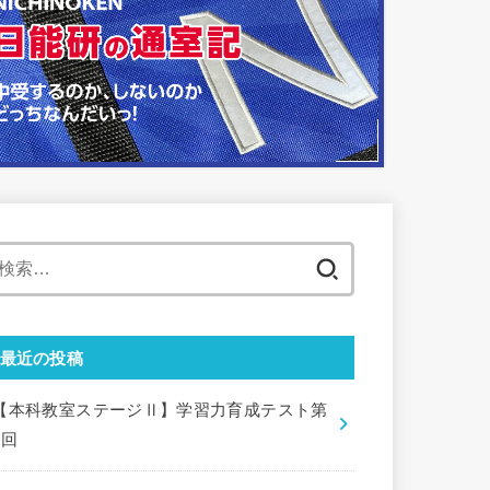
検
索:
最近の投稿
【本科教室ステージⅡ】学習力育成テスト第
9回