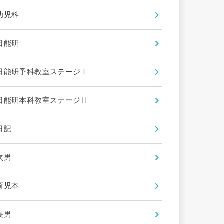
幼児科
日能研
日能研予科教室ステージⅠ
日能研本科教室ステージⅡ
日記
次男
育児本
長男