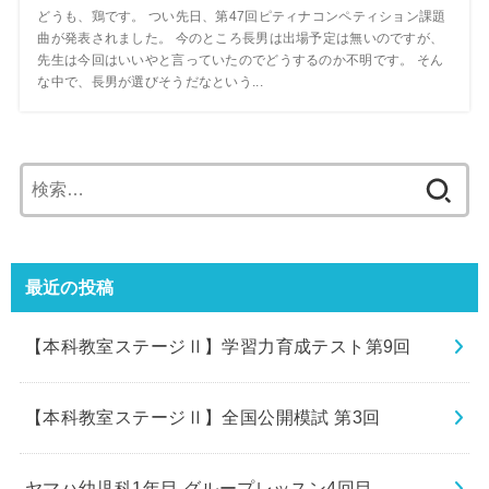
どうも、鶏です。 つい先日、第47回ピティナコンペティション課題
曲が発表されました。 今のところ長男は出場予定は無いのですが、
先生は今回はいいやと言っていたのでどうするのか不明です。 そん
な中で、長男が選びそうだなという...
検
索:
最近の投稿
【本科教室ステージⅡ】学習力育成テスト第9回
【本科教室ステージⅡ】全国公開模試 第3回
ヤマハ幼児科1年目 グループレッスン4回目