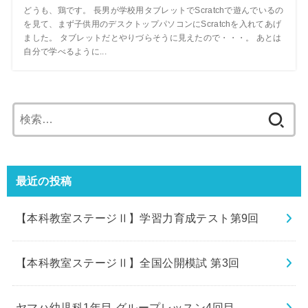
どうも、鶏です。 長男が学校用タブレットでScratchで遊んでいるの
を見て、まず子供用のデスクトップパソコンにScratchを入れてあげ
ました。 タブレットだとやりづらそうに見えたので・・・。 あとは
自分で学べるように...
検
索:
最近の投稿
【本科教室ステージⅡ】学習力育成テスト第9回
【本科教室ステージⅡ】全国公開模試 第3回
ヤマハ幼児科1年目 グループレッスン4回目