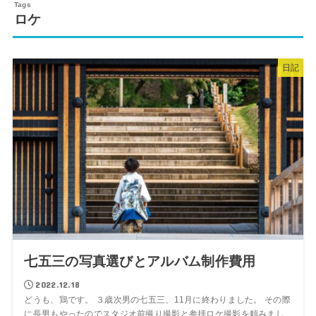
ロケ
日記
七五三の写真選びとアルバム制作費用
2022.12.18
どうも、鶏です。 ３歳次男の七五三、11月に終わりました。 その際
に長男もやったのでスタジオ前撮り撮影と参拝ロケ撮影を頼みまし