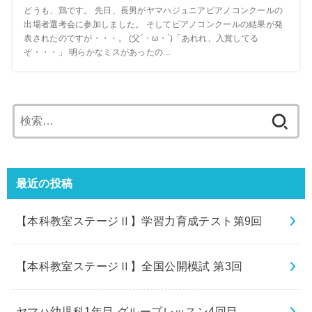
どうも、鶏です。 先日、長男がヤマハジュニアピアノコンクールの
出場者選考会に参加しました。 そしてピアノコンクールの結果が発
表されたのですが・・・。 (父´・ω・`)「あれれ、入賞してる
ぞ・・・」 明らかなミスがあったの...
検
索:
最近の投稿
【本科教室ステージⅡ】学習力育成テスト第9回
【本科教室ステージⅡ】全国公開模試 第3回
ヤマハ幼児科1年目 グループレッスン4回目