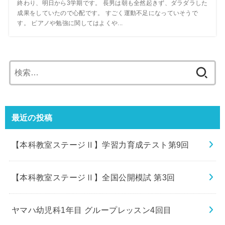
終わり、明日から3学期です。 長男は朝も全然起きず、ダラダラした
成果をしていたので心配です。 すごく運動不足になっていそうで
す。 ピアノや勉強に関してはよくや...
検
索:
最近の投稿
【本科教室ステージⅡ】学習力育成テスト第9回
【本科教室ステージⅡ】全国公開模試 第3回
ヤマハ幼児科1年目 グループレッスン4回目