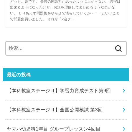
どうも、鶏です。 長男の国語力が思ったように上がらない。 漢字は
出来るようになったけど、お話を理解してまとめるような力がな
い。 とりあえず問題集をやらせて慣らしていくか・・・ということ
で問題集買いました。 それが「Z会グ...
検
索:
最近の投稿
【本科教室ステージⅡ】学習力育成テスト第9回
【本科教室ステージⅡ】全国公開模試 第3回
ヤマハ幼児科1年目 グループレッスン4回目