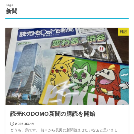
新聞
日記
読売KODOMO新聞の購読を開始
2023.03.19
どうも、鶏です。 前々から長男に新聞読ませたいなぁと思いまし