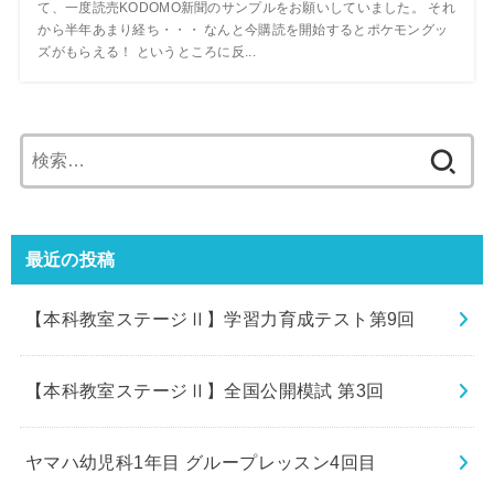
て、一度読売KODOMO新聞のサンプルをお願いしていました。 それ
から半年あまり経ち・・・ なんと今購読を開始するとポケモングッ
ズがもらえる！ というところに反...
検
索:
最近の投稿
【本科教室ステージⅡ】学習力育成テスト第9回
【本科教室ステージⅡ】全国公開模試 第3回
ヤマハ幼児科1年目 グループレッスン4回目