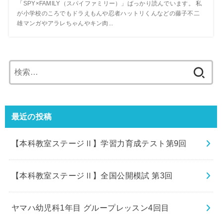
「SPY×FAMILY（スパイファミリー）」ばっかり読んでいます。 私
が小学校のころでもドラえもんや忍者ハットリくんなどの藤子不二
雄マンガやアラレちゃんやキン肉...
検
索:
最近の投稿
【本科教室ステージⅡ】学習力育成テスト第9回
【本科教室ステージⅡ】全国公開模試 第3回
ヤマハ幼児科1年目 グループレッスン4回目