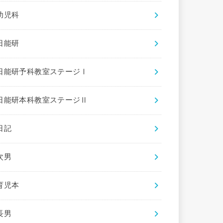
幼児科
日能研
日能研予科教室ステージⅠ
日能研本科教室ステージⅡ
日記
次男
育児本
長男