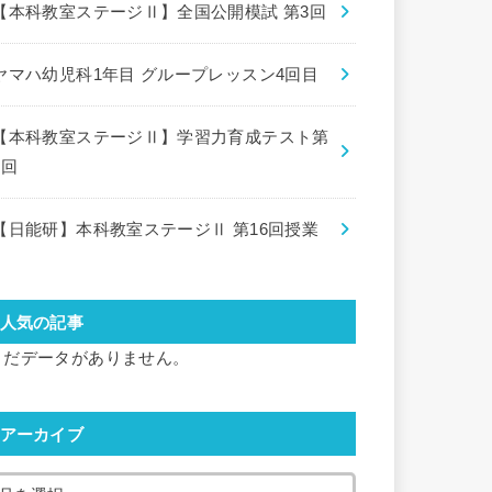
【本科教室ステージⅡ】全国公開模試 第3回
ヤマハ幼児科1年目 グループレッスン4回目
【本科教室ステージⅡ】学習力育成テスト第
8回
【日能研】本科教室ステージⅡ 第16回授業
人気の記事
まだデータがありません。
アーカイブ