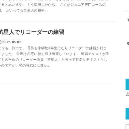
すると思いきや、 もう暗譜したから。 さすがジュニア専門コースの
男。 といっても笛星人の最初...
笛星人でリコーダーの練習
2023.05.02
どうも、鶏です。 長男も小学校3年生になりリコーダーの練習が始ま
りました。 最近は自宅に持ち帰り練習しています。 練習テキストが子
どものためのリコーダー曲集「笛星人」と言って有名なテキストらし
いのですが、私の時代には無か...