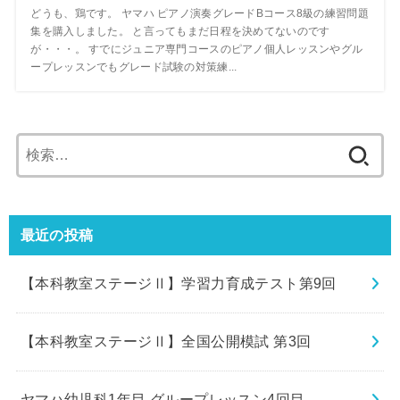
どうも、鶏です。 ヤマハ ピアノ演奏グレードBコース8級の練習問題
集を購入しました。 と言ってもまだ日程を決めてないのです
が・・・。 すでにジュニア専門コースのピアノ個人レッスンやグル
ープレッスンでもグレード試験の対策練...
検
索:
最近の投稿
【本科教室ステージⅡ】学習力育成テスト第9回
【本科教室ステージⅡ】全国公開模試 第3回
ヤマハ幼児科1年目 グループレッスン4回目