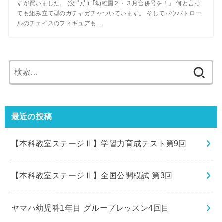
すが買いました。 (父 ﾟдﾟ)「幼稚園２・３月合併号を！」 何と言っ
ても組み立て型のガチャガチャついています。 そしてパウパトロー
ルのチェイスのフィギュアも...
検
索:
最近の投稿
【本科教室ステージⅡ】学習力育成テスト第9回
【本科教室ステージⅡ】全国公開模試 第3回
ヤマハ幼児科1年目 グループレッスン4回目