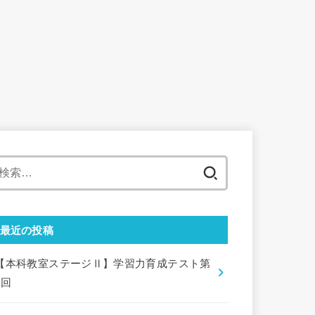
検
索:
最近の投稿
【本科教室ステージⅡ】学習力育成テスト第
9回