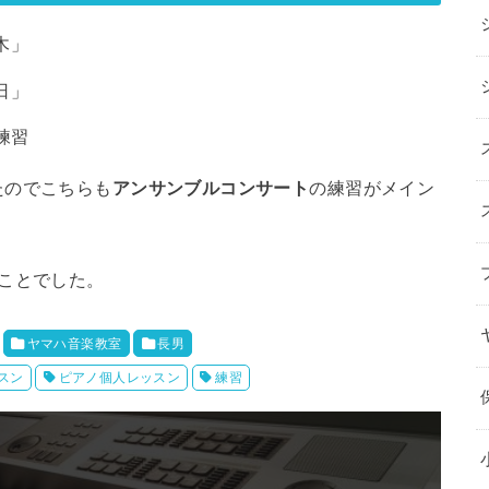
木」
日」
練習
たのでこちらも
アンサンブルコンサート
の練習がメイン
ことでした。
ヤマハ音楽教室
長男
スン
ピアノ個人レッスン
練習