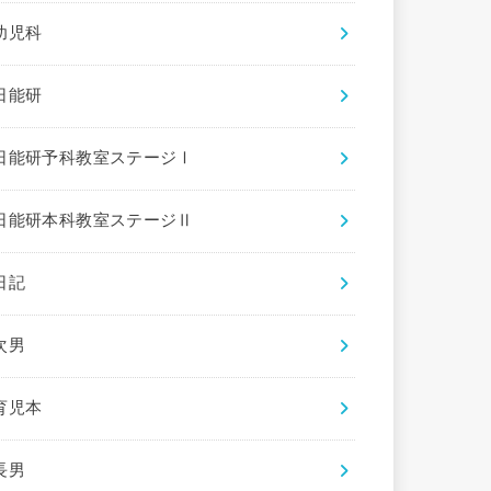
幼児科
日能研
日能研予科教室ステージⅠ
日能研本科教室ステージⅡ
日記
次男
育児本
長男