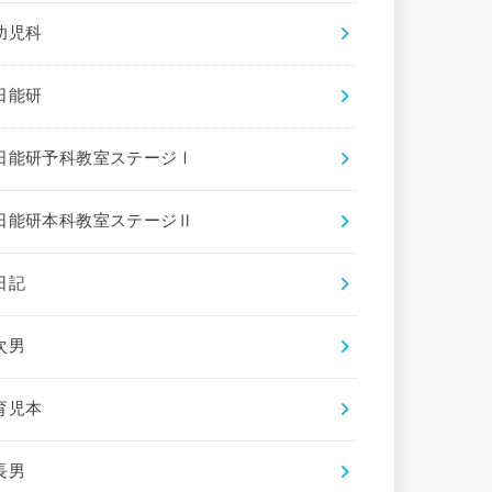
幼児科
日能研
日能研予科教室ステージⅠ
日能研本科教室ステージⅡ
日記
次男
育児本
長男