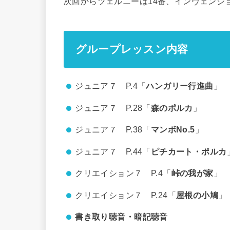
次回からツェルニーは14番、インヴェンシ
グループレッスン内容
ジュニア７ P.4「
ハンガリー行進曲
」
ジュニア７ P.28「
森のポルカ
」
ジュニア７ P.38「
マンボNo.5
」
ジュニア７ P.44「
ピチカート・ポルカ
クリエイション７ P.4「
峠の我が家
」
クリエイション７ P.24「
屋根の小鳩
」
書き取り聴音・暗記聴音