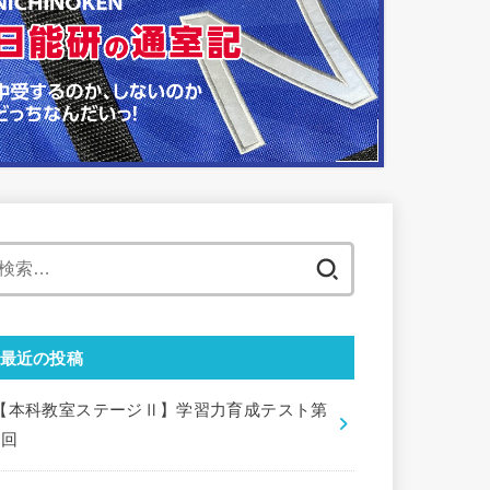
検
索:
最近の投稿
【本科教室ステージⅡ】学習力育成テスト第
9回