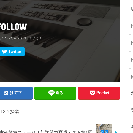
FOLLOW
はてブ
送る
Pocket
13回授業
本科教室ステージⅡ】学習力育成テスト第6回