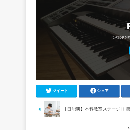
ツイート
シェア
【日能研】本科教室ステージⅡ 第
【