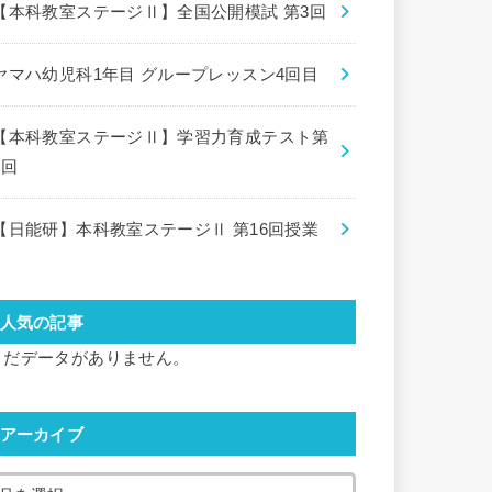
【本科教室ステージⅡ】全国公開模試 第3回
ヤマハ幼児科1年目 グループレッスン4回目
【本科教室ステージⅡ】学習力育成テスト第
8回
【日能研】本科教室ステージⅡ 第16回授業
人気の記事
まだデータがありません。
アーカイブ