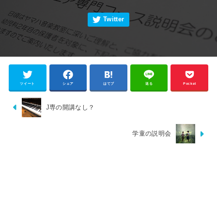
ツイート
シェア
はてブ
送る
Pocket
J専の開講なし？
学童の説明会