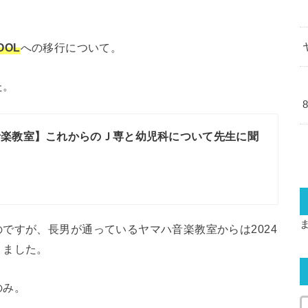
OOL
への移行について。
た。
音楽教室】これからのＪ専と幼児科について先生に聞
ですが、長男が通っているヤマハ音楽教室からは2024
りました。
のみ。