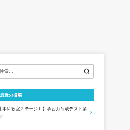
検
索:
最近の投稿
【本科教室ステージⅡ】学習力育成テスト第
9回