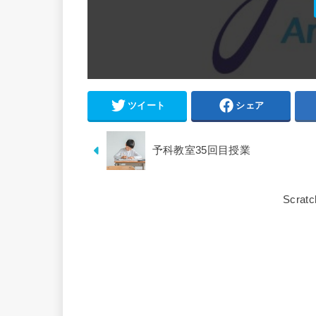
ツイート
シェア
予科教室35回目授業
Scr