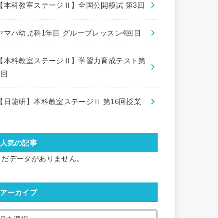
【本科教室ステージⅡ】全国公開模試 第3回
ヤマハ幼児科1年目 グループレッスン4回目
【本科教室ステージⅡ】学習力育成テスト第
8回
【日能研】本科教室ステージⅡ 第16回授業
人気の記事
まだデータがありません。
アーカイブ