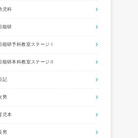
幼児科
日能研
日能研予科教室ステージⅠ
日能研本科教室ステージⅡ
日記
次男
育児本
長男