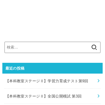
検
索:
最近の投稿
【本科教室ステージⅡ】学習力育成テスト第9回
【本科教室ステージⅡ】全国公開模試 第3回