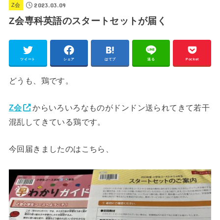
2023.03.09
Z会
Z会専科英語のスタートセットが届く
ツイート
シェア
はてブ
送る
Pocket
どうも、鶏です。
Z会
からいろいろなものがドンドン送られてきて若干
混乱してきている鶏です。
今回届きましたのはこちら、