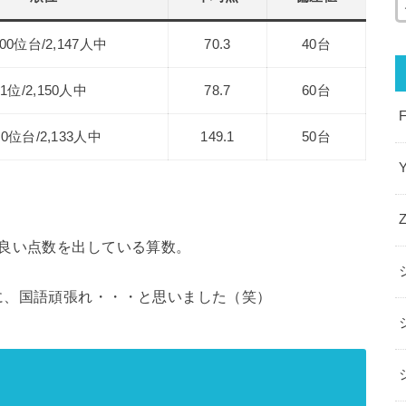
500位台/2,147人中
70.3
40台
1位/2,150人中
78.7
60台
00位台/2,133人中
149.1
50台
で良い点数を出している算数。
に、国語頑張れ・・・と思いました（笑）