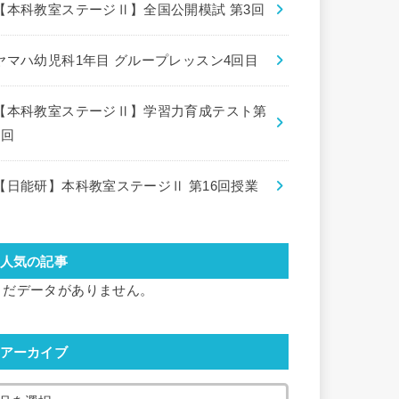
【本科教室ステージⅡ】全国公開模試 第3回
ヤマハ幼児科1年目 グループレッスン4回目
【本科教室ステージⅡ】学習力育成テスト第
8回
【日能研】本科教室ステージⅡ 第16回授業
人気の記事
まだデータがありません。
アーカイブ