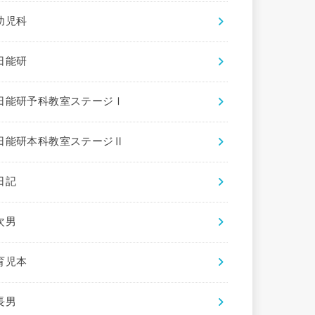
幼児科
日能研
日能研予科教室ステージⅠ
日能研本科教室ステージⅡ
日記
次男
育児本
長男