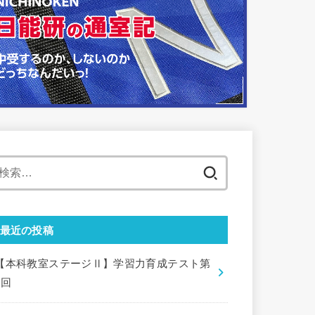
検
索:
最近の投稿
【本科教室ステージⅡ】学習力育成テスト第
9回