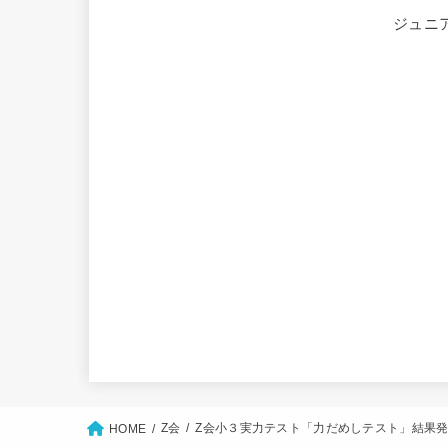
ジュニ
Z会
Z会小３実力テスト「力だめしテスト」結果
HOME