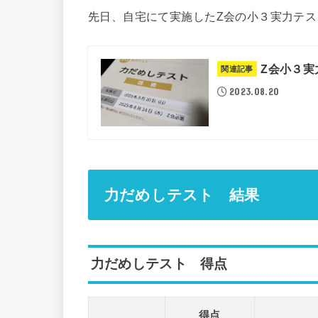
先日、自宅にて実施したZ会の小３実力テス
Z会小３実
関連記事
2023.08.20
力だめしテスト 結果
力だめしテスト 得点
得点