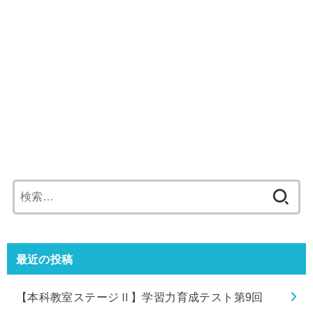
検
索:
最近の投稿
【本科教室ステージⅡ】学習力育成テスト第9回