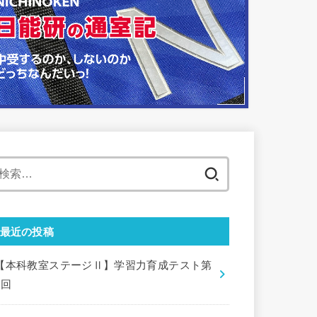
検
索:
最近の投稿
【本科教室ステージⅡ】学習力育成テスト第
9回