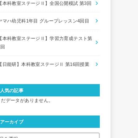
【本科教室ステージⅡ】全国公開模試 第3回
ヤマハ幼児科1年目 グループレッスン4回目
【本科教室ステージⅡ】学習力育成テスト第
8回
【日能研】本科教室ステージⅡ 第16回授業
人気の記事
まだデータがありません。
アーカイブ