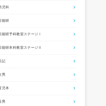
幼児科
日能研
日能研予科教室ステージⅠ
日能研本科教室ステージⅡ
日記
次男
育児本
長男