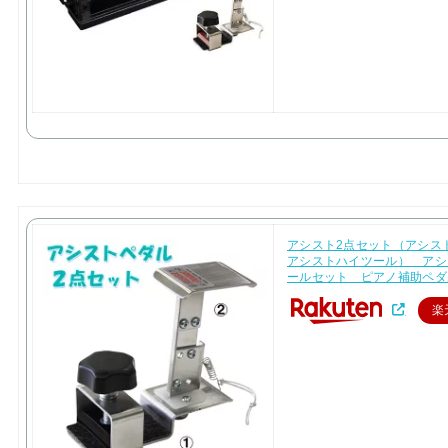
アシスト2点セット（アシス
アシストハイツール） アシ
ールセット ピアノ補助ペダ
楽