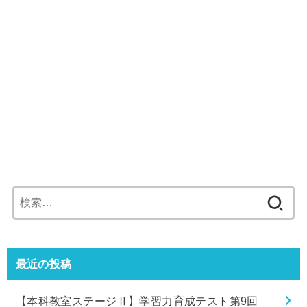
検
索:
最近の投稿
【本科教室ステージⅡ】学習力育成テスト第9回