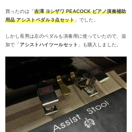
買ったのは「
吉澤 ヨシザワ PEACOCK ピアノ演奏補助
用品 アシストペダル３点セット
」でした。
しかし長男は左のペダルも演奏用に使っていたので、追
加で「
アシストハイツールセット
」も購入しました。