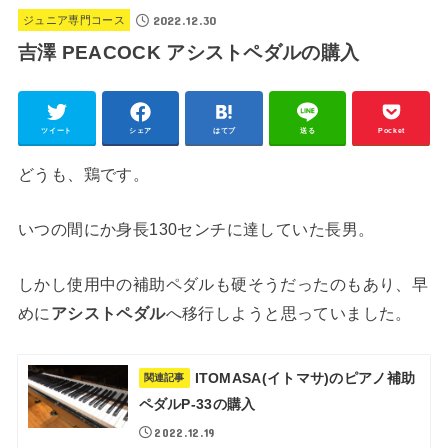
2022.12.30
ジュニア専門コース
吉澤 PEACOCK アシストペダルの購入
ツイート
シェア
はてブ
送る
Pocket
どうも、鶏です。
いつの間にか身長130センチに達していた長男。
しかし使用中の補助ペダルも硬そうだったのもあり、早
めに
アシストペダル
へ移行しようと思っていました。
ITOMASA(イトマサ)のピアノ補助
関連記事
ペダルP-33の購入
2022.12.19