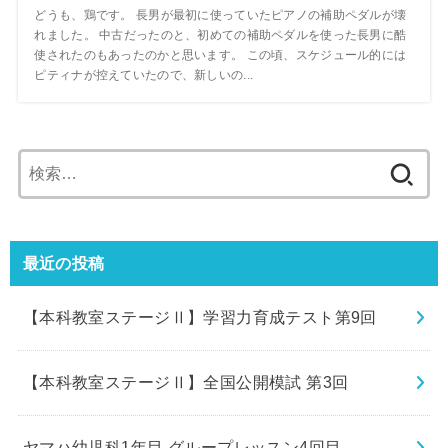
どうも、鶏です。 長男が最初に使っていたピアノの補助ペダルが壊
れました。 中古だったのと、初めての補助ペダルを使った長男に酷
使されたのもあったのかと思います。 この頃、スケジュール的には
ピティナが控えていたので、新しいの...
検
索:
最近の投稿
【本科教室ステージⅡ】学習力育成テスト第9回
【本科教室ステージⅡ】全国公開模試 第3回
ヤマハ幼児科1年目 グループレッスン4回目