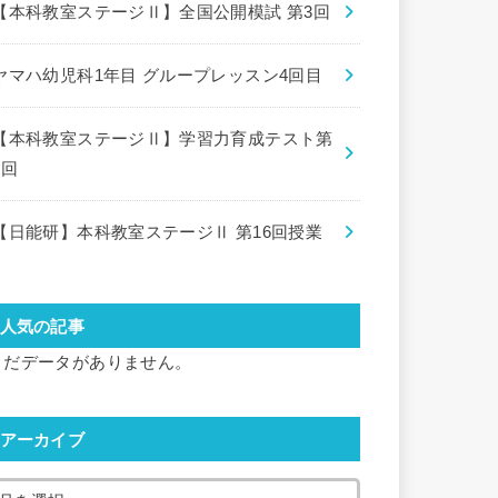
【本科教室ステージⅡ】全国公開模試 第3回
ヤマハ幼児科1年目 グループレッスン4回目
【本科教室ステージⅡ】学習力育成テスト第
8回
【日能研】本科教室ステージⅡ 第16回授業
人気の記事
まだデータがありません。
アーカイブ