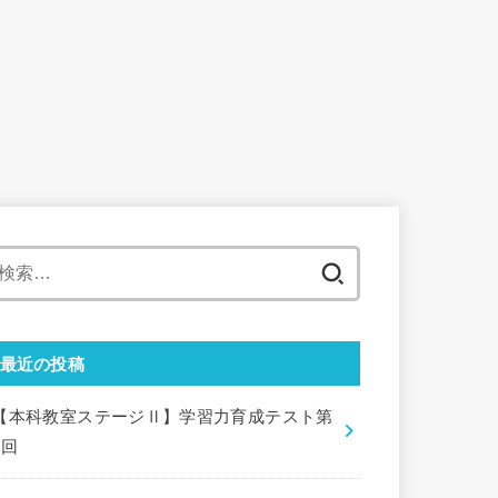
検
索:
最近の投稿
【本科教室ステージⅡ】学習力育成テスト第
9回