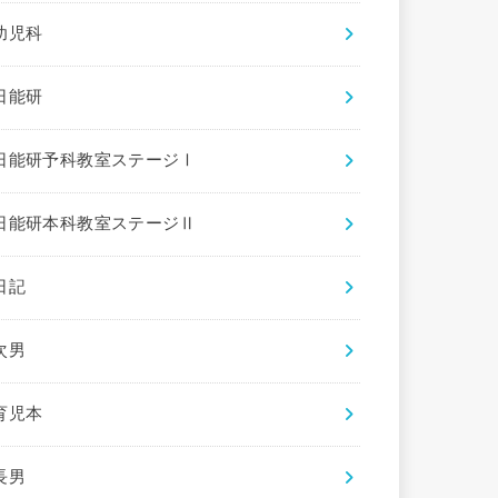
幼児科
日能研
日能研予科教室ステージⅠ
日能研本科教室ステージⅡ
日記
次男
育児本
長男