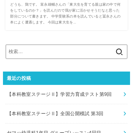
どうも、鶏です。 富永雄輔さんの「東大生を育てる親は家の中で何
をしているのか？」を読んだので我が家に活かせそうだなと思った
部分について書きます。 中学受験系の本を読んでいると冨永さんの
本によく遭遇します。 今回は東大生を...
検
索:
最近の投稿
【本科教室ステージⅡ】学習力育成テスト第9回
【本科教室ステージⅡ】全国公開模試 第3回
ヤマハ幼児科1年目 グループレッスン4回目